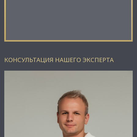
✅ Доступ к уникальной базе объектов, многие из которых
отсутствуют в открытой рекламе;
⭐Заходите в наш профиль, чтобы ознакомиться с нашими
актуальными предложениями!
Если не нашли в нашем профиле то, что Вам подходит –
позвоните ☎, и мы обязательно подберем нужный объект
по самым выгодным условиям на рынке коммерческой
недвижимости!
КОНСУЛЬТАЦИЯ НАШЕГО ЭКСПЕРТА
⭐ Добавьте объявление в Избранное, чтобы не потерять!
С Уважением, Даниил Сигов.
Недвижимость Северо-Запада.