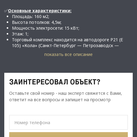
✅
Основные характеристики:
Площадь: 160 м2;
Высота потолков: 4,5м;
Мощность электросети: 15 кВт;
Этаж: 1;
Торговый комплекс находится на автодороге Р21 (E
105) «Кола» (Санкт-Петербург — Петрозаводск —
Мурманск), что увеличивает его посещаемость.
показать все описание
⭐​​​​​​​
Стоимость, условия сделки:
Арендная плата первые 3 месяца – 160 000 руб./м2;
Далее – 210 000 руб./м2;
ЗАИНТЕРЕСОВАЛ ОБЪЕКТ?
​​​​​​​Обеспечительный платёж 100% (210 000 руб.)
Возможны арендные каникулы и индивидуальные
условия договора;
Оставьте свой номер - наш эксперт свяжется с Вами,
ответит на все вопросы и запишет на просмотр
✅
Описание:
Среди арендаторов центра: Фикс Прайс, Пятерочка,
Аптека Невис .
Проходимость ТРК от 30 000 человек в месяц.
Собственная парковка, круглосуточная охрана ,
удобная зона загрузки разгрузки товаров
Помещение в хорошем состоянии;