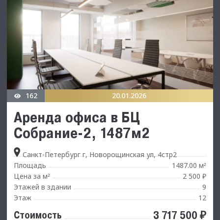
162
20.01.2026
Аренда офиса в БЦ
Собрание-2, 1487м2
Санкт-Петербург г, Новорощинская ул, 4стр2
Площадь
1487.00 м
²
Цена за м
2 500 ₽
²
Этажей в здании
9
Этаж
12
3 717 500 ₽
Стоимость