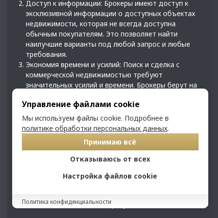
Доступ к информации: Брокеры имеют доступ к
эксклюзивной информации о доступных объектах
недвижимости, которая не всегда доступна
обычным покупателям. Это позволяет найти
наилучшие варианты под любой запрос и любые
требования.
Экономия времени и усилий: Поиск и сделка с
коммерческой недвижимостью требуют
значительных усилий и времени. Брокеры берут на
себя всю организацию процесса, что сэкономит
Управление файлами cookie
ваше время и даст возможность сосредоточиться
на своих основных делах.
Мы используем файлы cookie. Подробнее в
Помощь в переговорах: Брокеры умеют успешно
политике обработки персональных данных
.
вести переговоры с продавцами или
Принимаю всё
арендодателями, защищая ваши интересы и
добиваясь наилучших условий сделки.
Отказываюсь от всех
Поэтому для успешной и безопасной сделки с
Настройка файлов cookie
коммерческой недвижимостью рекомендуется
обратиться к опытному брокеру, который поможет вам
Политика конфиденциальности
избежать ошибок и достичь результата.