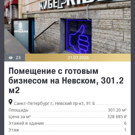
23
21.07.2026
Помещение с готовым
бизнесом на Невском, 301.2
м2
Санкт-Петербург г, Невский пр-кт, 91 Б
Площадь
301.20 м
²
Цена за м
328 685 ₽
²
Этажей в здании
6
Этаж
1