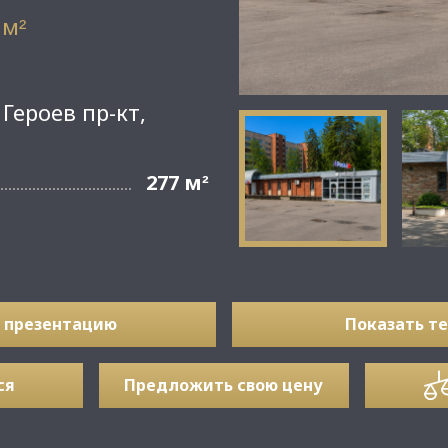
 м
²
Героев пр-кт,
277 м
²
 презентацию
Показать т
ся
Предложить свою цену