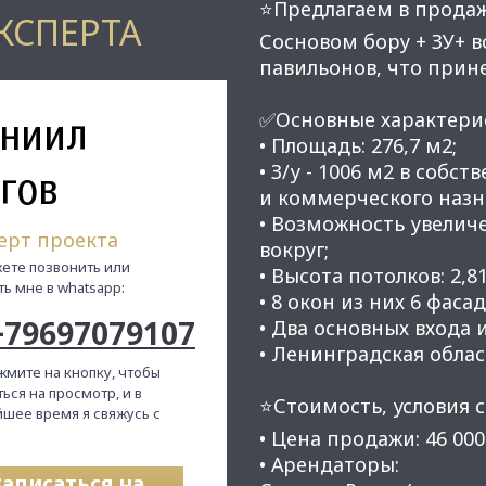
⭐Предлагаем в продаж
КСПЕРТА
Сосновом бору + ЗУ+ 
павильонов, что прин
ниил
✅Основные характери
• Площадь: 276,7 м2;
• З/у - 1006 м2 в собс
гов
и коммерческого назн
• Возможность увелич
ерт проекта
вокруг;
ете позвонить или
• Высота потолков: 2,81
ть мне в whatsapp:
• 8 окон из них 6 фаса
+79697079107
• Два основных входа 
• Ленинградская област
жмите на кнопку, чтобы
ься на просмотр, и в
⭐Стоимость, условия с
шее время я свяжусь с
• Цена продажи: 46 000
• Арендаторы:
Записаться на