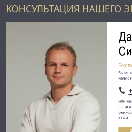
КОНСУЛЬТАЦИЯ НАШЕГО Э
Да
Си
Эксп
Вы мож
написа
или на
записат
ближай
вами