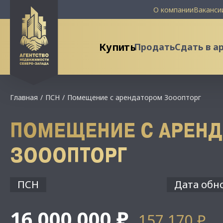
О компании
Ваканси
Купить
Продать
Сдать в а
Главная
ПСН
Помещение с арендатором Зооопторг
ПОМЕЩЕНИЕ С АРЕН
ЗОООПТОРГ
ПСН
Дата обно
16 000 000 ₽
157 170 ₽