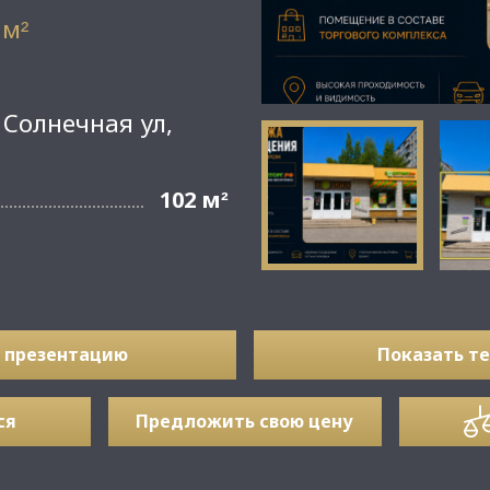
 м
²
 Солнечная ул,
102 м
²
 презентацию
Показать т
ся
Предложить свою цену