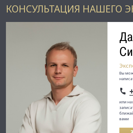
КОНСУЛЬТАЦИЯ НАШЕГО Э
Да
Си
Эксп
Вы мож
написа
или на
записат
ближай
вами