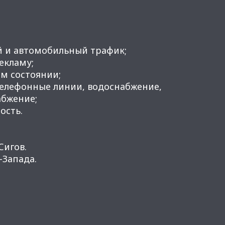
й и автомобильный трафик;
рекламу;
м состоянии;
телефонные линии, водоснабжение,
абжение;
ость.
Сигов.
Запада.