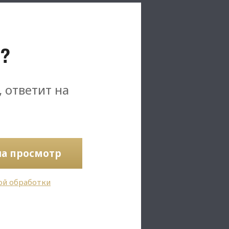
?
, ответит на
на просмотр
ой обработки