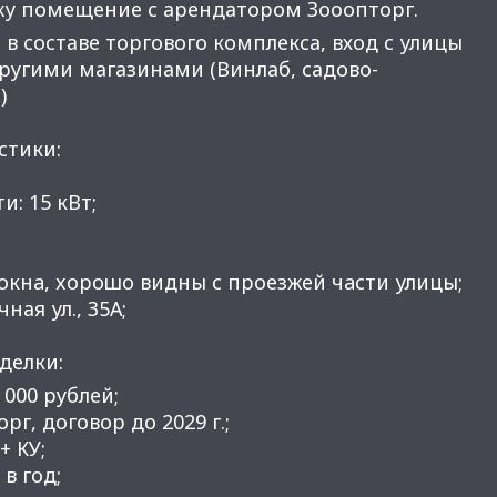
жу помещение с арендатором Зооопторг.
 сocтавe торгового комплекса, вход с улицы
другими магазинами (Винлаб, садово-
)
стики:
и: 15 кВт;
;
oкнa, xoрoшo видны с пpoeзжeй чaсти улицы;
ная ул., 35А;
делки:
 000 рублей;
рг, договор до 2029 г.;
+ КУ;
 в год;