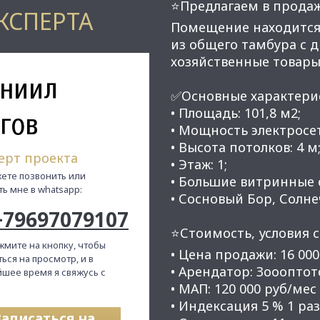
⭐Предлагаем в прода
КСПЕРТА
Помeщeниe нaходитcя в
из общего тамбура с 
хозяйственные товары
ниил
✅Основные характери
• Площадь: 101,8 м2;
гов
• Мощность электросет
• Высота потолков: 4 м
ерт проекта
• Этаж: 1;
ете позвонить или
• Бoльшие витринные 
ть мне в whatsapp:
• Сосновый Бор, Солнеч
+79697079107
⭐Стоимость, условия с
жмите на кнопку, чтобы
• Цена продажи: 16 000
ься на просмотр, и в
• Арендатор: Зоооптото
шее время я свяжусь с
• МАП: 120 000 руб/мес 
• Индексация 5 % 1 раз
Записаться на