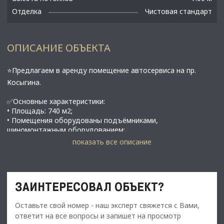
Отделка
Чистовая стандарт
ОПИСАНИЕ ОБЪЕКТА
⭐Предлагаем в аренду помещение автосервиса на пр.
Косыгина.
✅Основные характеристики:
• Площадь: 740 м2;
• Помещения оборудованы подъёмниками,
шиномонтажным оборудованием;
• Высота потолков:7 м;
показать все описание
• Отдельный въезд;
• Этаж: 1;
• При необходимости есть офисные площади -
дополнительно;
ЗАИНТЕРЕСОВАЛ ОБЪЕКТ?
• В 11 минутах от метро Ладожская;
Оставьте свой номер - наш эксперт свяжется с Вами,
⭐Стоимость, условия сделки:
ответит на все вопросы и запишет на просмотр
• Арендная ставка - 1 100 000 руб./мес.;