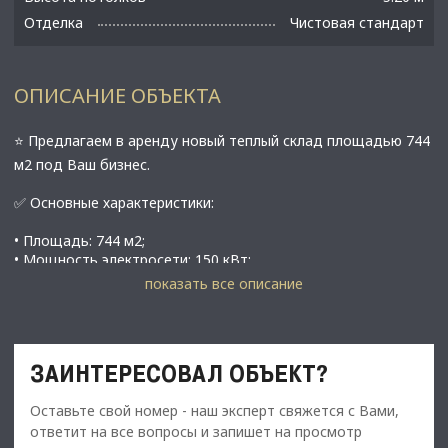
Отделка
Чистовая стандарт
ОПИСАНИЕ ОБЪЕКТА
⭐ Предлагаем в аренду новый теплый склад площадью 744
м2 под Ваш бизнес.
✅ Основные характеристики:
• Площадь: 744 м2;
• Мощность электросети: 150 кВт;
• Высота потолков: 5,2 м;
показать все описание
• Этаж: 1;
⭐ Стоимость, условия сделки:
ЗАИНТЕРЕСОВАЛ ОБЪЕКТ?
• Арендная ставка - 744 000 руб./мес.;
Оставьте свой номер - наш эксперт свяжется с Вами,
• Обеспечительный платеж - 100% ( 744 000 руб.);
ответит на все вопросы и запишет на просмотр
• Срок договора - длительный (от 11 мес.);