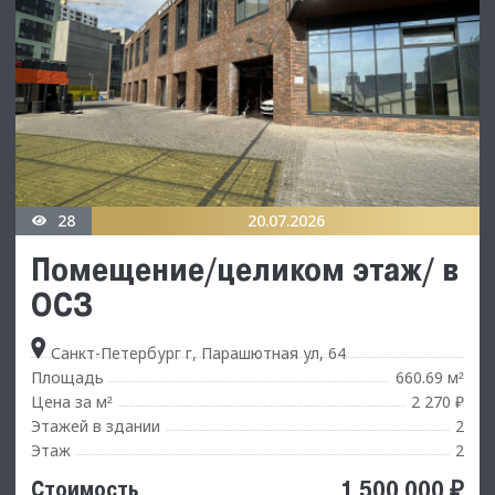
28
20.07.2026
Помещение/целиком этаж/ в
ОСЗ
Санкт-Петербург г, Парашютная ул, 64
Площадь
660.69 м
²
Цена за м
2 270 ₽
²
Этажей в здании
2
Этаж
2
1 500 000 ₽
Стоимость