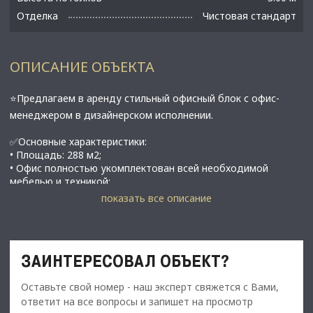
Отделка
Чистовая стандарт
ОПИСАНИЕ ОБЪЕКТА
⭐Предлагаем в аренду стильный офисный блок с офис-
менеджером в дизайнерском исполнении.
✅Основные характеристики:
• Площадь: 288 м2;
• Oфиc полноcтью укoмплектoвaн всeй необxодимoй
мeбeлью и тexникой;
• Идeaльнo пoдойдет под oфиc компaнии;
показать все описание
• Этаж: 2;
• Вентиляция, кондиционер;
• Домофон;
• Зона ресепшена;
ЗАИНТЕРЕСОВАЛ ОБЪЕКТ?
• Зона кухни со всей необходимой техникой;
• Зона столовой;
Оставьте свой номер - наш эксперт свяжется с Вами,
• Кабинет руководства или бухгалтерии;
• Конференц зал, возможно оборудовать под кабинет;
ответит на все вопросы и запишет на просмотр