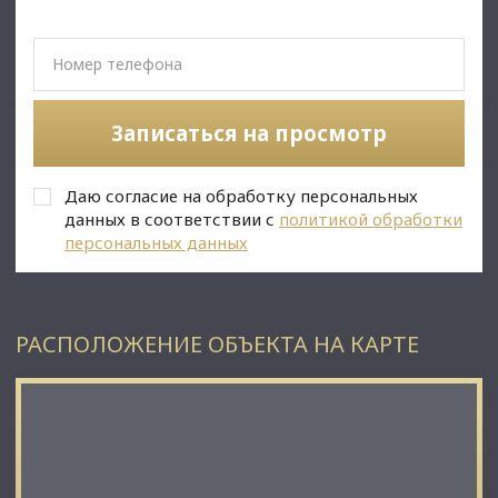
• Опен-спейс зона;
• Переговорная;
• 3 с/у и душевая;
✅Услуги:
• Организация уборки;
• Обслуживание оборудования;
Записаться на просмотр
• Заказ необходимой канцелярии и расходников;
• Почтовое обслуживание;
• Юридический адрес;
Даю согласие на обработку персональных
данных в соответствии с
политикой обработки
⭐Стоимость, условия сделки:
персональных данных
• Арендная ставка -720 000 руб./мес.;
• Обеспечительный платеж - 100% (720 000 руб.);
• Срок договора - длительный (от 11 мес.);
• 25% комиссионное вознаграждение брокеру.
РАСПОЛОЖЕНИЕ ОБЪЕКТА НА КАРТЕ
☎ Звоните, организуем просмотр в удобное Вам время.
⭐ Мы – АГЕНТСТВО НЕДВИЖИМОСТИ СЕВЕРО-ЗАПАДА –
лидирующий эксперт рынка недвижимости Санкт-
Петербурга и Ленинградской области.