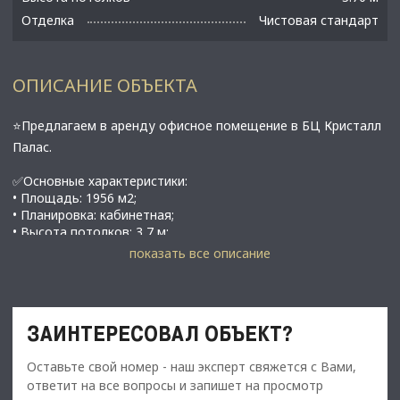
Отделка
Чистовая стандарт
ОПИСАНИЕ ОБЪЕКТА
⭐Предлагаем в аренду офисное помещение в БЦ Кристалл
Палас.
✅Основные характеристики:
• Площадь: 1956 м2;
• Планировка: кабинетная;
• Высота потолков: 3,7 м;
• Этаж: 6;
показать все описание
• Главный фасад дома выходит на Невский проспект;
• Планировка: кабинетная;
• Отделка помещения: типовая;
• Телекоммуникации: интернет, wi-fi и телефонная линия;
ЗАИНТЕРЕСОВАЛ ОБЪЕКТ?
• Вентиляция: приточно-вытяжная;
• Кондиционирование: центральное;
Оставьте свой номер - наш эксперт свяжется с Вами,
Технические характеристики бизнес-центра:
• Класс объекта: В+.
ответит на все вопросы и запишет на просмотр