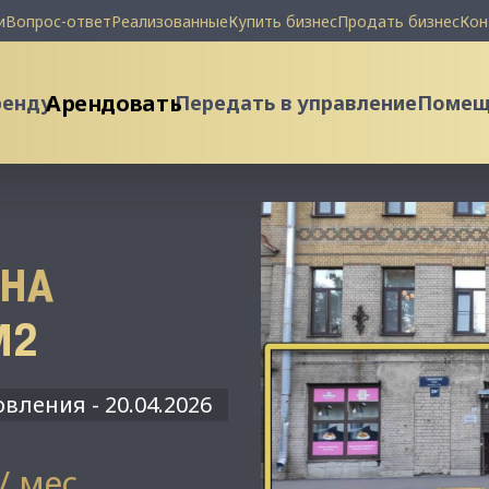
и
Вопрос-ответ
Реализованные
Купить бизнес
Продать бизнес
Кон
Арендовать
ренду
Передать в управление
Помеще
НА
М2
вления - 20.04.2026
 / мес