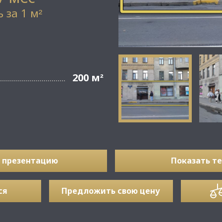
 за 1 м
²
200 м
²
 презентацию
Показать т
ся
Предложить свою цену