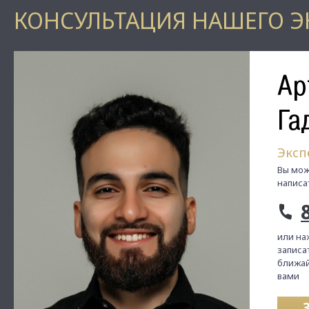
КОНСУЛЬТАЦИЯ НАШЕГО Э
Ар
Га
Эксп
Вы мож
написа
или на
записат
ближай
вами