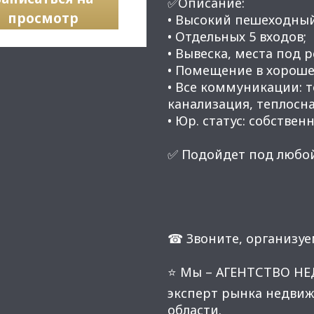
✅Описание:
просмотр
• Высокий пешеходны
• Отдельных 5 входов;
• Вывеска, места под 
• Помещение в хороше
• Все коммуникации: 
канализация, теплосн
• Юр. статус: собственн
✅ Подойдет под любой
☎ Звоните, организуе
⭐ Мы – АГЕНТСТВО Н
эксперт рынка недвиж
области.