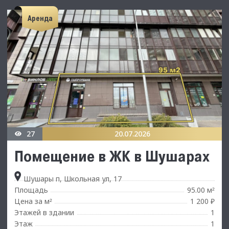
Аренда
27
20.07.2026
Помещение в ЖК в Шушарах
Шушары п, Школьная ул, 17
Площадь
95.00 м
²
Цена за м
1 200 ₽
²
Этажей в здании
1
Этаж
1