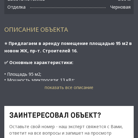
Отделка
Черновая
ОПИСАНИЕ ОБЪЕКТА
⭐ Предлагаем в аренду помещение площадью 95 м2 в
новом ЖК, пр-т. Строителей 16.
✅ Основные характеристики:
• Площадь 95 м2;
• Мощность электросети: 13 кВт;
• Высота потолков 3 м;
показать все описание
• Этаж 1;
• В 10 минутах на автомобиле от метро Дыбенко;
⭐ Стоимость, условия сделки:
ЗАИНТЕРЕСОВАЛ ОБЪЕКТ?
• Арендная ставка - 190 000 руб./мес.;
Оставьте свой номер - наш эксперт свяжется с Вами,
• Обеспечительный платеж - 100% ( 190 000 руб.);
ответит на все вопросы и запишет на просмотр
• Срок договора - длительный (от 11 мес.);