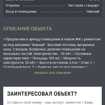
Отделка
Чистовая стандарт
Вход в помещение
Невский
ОПИСАНИЕ ОБЪЕКТА
⭐Предлагаем в аренду помещение в новом ЖК с ремонтом
из под магазина "Верный". Высокие потолки, витринные
окна, 5 входов. Возможно деление помещения на
несколько частей. Электричество - 50 кВт ✅Основные
характеристики: • Площадь 395 м2; • Мощность
электросети: 50 кВт; • Высота потолков 3,4 м; • Этаж 1; •
Отдельный вход: 5; • Вывеска, места под рекламу; •
Помещение в хорошем состоянии; • Все коммуникации:
показать все описание
телефонные линии, водоснабжение, канализация,
теплоснабжение, электроснабжение 50кВт (с
возможностью увеличения); • Юр. статус: собственность. ✅
Подойдет под любой вид деятельности; ☎ Звоните,
ЗАИНТЕРЕСОВАЛ ОБЪЕКТ?
организуем просмотр в удобное Вам время. ⭐ Мы –
АГЕНТСТВО НЕДВИЖИМОСТИ СЕВЕРО-ЗАПАДА –
Оставьте свой номер - наш эксперт свяжется с Вами,
лидирующий эксперт рынка недвижимости Санкт-