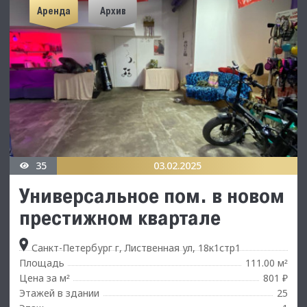
Аренда
Архив
35
03.02.2025
Универсальное пом. в новом
престижном квартале
Санкт-Петербург г, Лиственная ул, 18к1стр1
Площадь
111.00 м
²
Цена за м
801 ₽
²
Этажей в здании
25