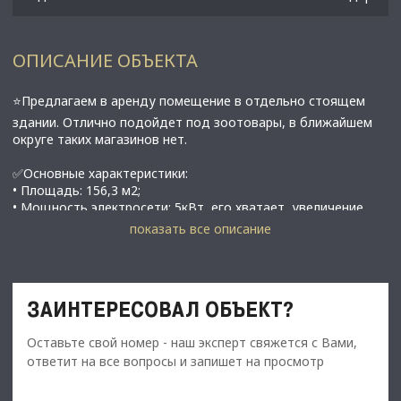
ОПИСАНИЕ ОБЪЕКТА
⭐Предлагаем в аренду помещение в отдельно стоящем
здании. Отлично подойдет под зоотовары, в ближайшем
округе таких магазинов нет.
✅Основные характеристики:
• Площадь: 156,3 м2;
• Мощность электросети: 5кВт, его хватает, увеличение
обсуждаемо;
показать все описание
• Высота потолков:3.5м;
• Этаж: 1;
ЗАИНТЕРЕСОВАЛ ОБЪЕКТ?
⭐Стоимость, условия сделки:
• Арендная ставка - 2000 руб. за 1 м2 в мес.(312 600 рублей);
Оставьте свой номер - наш эксперт свяжется с Вами,
• Обеспечительный платеж - 100% ;
ответит на все вопросы и запишет на просмотр
• Срок договора - длительный (от 11 мес.);