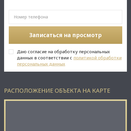
лет Октября;
⭐Стоимость, условия сделки:
• Арендная ставка:107 100 руб./мес;
• Обеспечительный платеж - 100%
• Срок договора - длительный (от 11 мес.);
Записаться на просмотр
✅Описание:
• Высокий пешеходный и автомобильный трафик;
Даю согласие на обработку персональных
• Вывеска, места под рекламу;
• Все коммуникации: телефонные линии, водоснабжение,
данных в соответствии с
политикой обработки
канализация, теплоснабжение;
персональных данных
• Юр. статус: собственность.
✅ Подойдет под любой вид деятельности;
РАСПОЛОЖЕНИЕ ОБЪЕКТА НА КАРТЕ
☎ Звоните, организуем просмотр в удобное Вам время.
⭐ Мы – АГЕНТСТВО НЕДВИЖИМОСТИ СЕВЕРО-ЗАПАДА –
лидирующий эксперт рынка недвижимости Санкт-