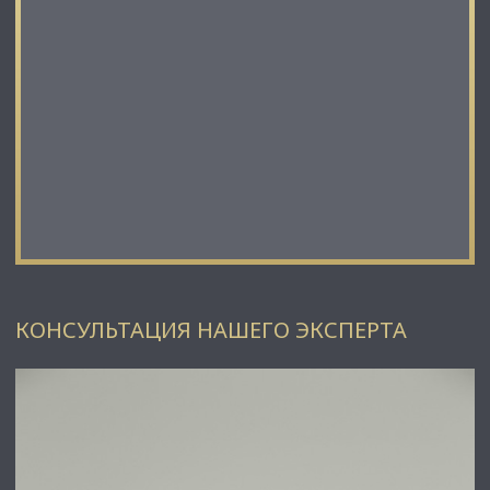
Петербурга и Ленинградской области.
Наши агенты закрывают более 300 сделок в год.
Мы строим долгосрочные деловые отношения на основе
принципов честности и качественного сервиса с нашими
клиентами.
⭐ Работая с нами, вы получите:
✅ Высокое качество сопровождения сделки от начала и до
конца;
✅ Широкий спектр сопутствующих услуг;
✅ Оптимизацию ваших расходов при заключении сделки;
✅ Экономию Ваших нервов и времени при переговорах;
✅ Доступ к уникальной базе объектов, многие из которых
отсутствуют в открытой рекламе;
✅ Помогаем оформлять ипотеку!
⭐Заходите в наш профиль, чтобы ознакомиться с нашими
КОНСУЛЬТАЦИЯ НАШЕГО ЭКСПЕРТА
актуальными предложениями!
Если не нашли в нашем профиле то, что Вам подходит –
позвоните ☎, и мы обязательно подберем нужный объект
по самым выгодным условиям на рынке коммерческой
недвижимости!
⭐ Добавьте объявление в Избранное, чтобы не потерять!