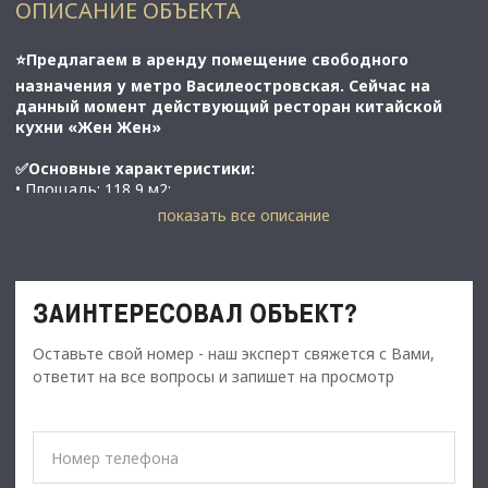
ОПИСАНИЕ ОБЪЕКТА
⭐Предлагаем в аренду помещение свободного
назначения у метро Василеостровская. Сейчас на
данный момент действующий ресторан китайской
кухни «Жен Жен»
✅Основные характеристики:
• Площадь: 118,9 м2;
• Мощность электросети: 35 кВт;
показать все описание
• Высота потолков: 2,7 м;
• Этаж: 1;
• В 4 минутах от метро Спортивная;
ЗАИНТЕРЕСОВАЛ ОБЪЕКТ?
⭐Стоимость, условия сделки:
Оставьте свой номер - наш эксперт свяжется с Вами,
• Арендная ставка -
первые 3 месяца 250 000 руб./мес
.
ответит на все вопросы и запишет на просмотр
затем 300 000 руб./мес.;
• Обеспечительный платеж - 100% (300 000 руб.);
• Срок договора - длительный (от 11 мес.);
✅Описание: