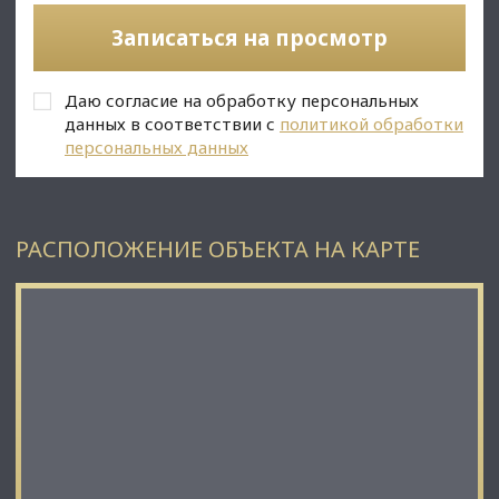
• Пешая доступность метро. Высокий пешеходный и
Записаться на просмотр
автомобильный трафик;
• Более 20 лет работал ресторан китайской кухни;
• 2 отдельных входа;
Даю согласие на обработку персональных
• 2 санузла;
• Помещение в хорошем состоянии;
данных в соответствии с
политикой обработки
• Все коммуникации: телефонные линии, водоснабжение,
персональных данных
канализация, теплоснабжение;
• Юр. статус: собственность.
✅ Подойдет под любой вид деятельности;
РАСПОЛОЖЕНИЕ ОБЪЕКТА НА КАРТЕ
☎ Звоните, организуем просмотр в удобное Вам время.
⭐ Мы – АГЕНТСТВО НЕДВИЖИМОСТИ СЕВЕРО-ЗАПАДА –
лидирующий эксперт рынка недвижимости Санкт-
Петербурга и Ленинградской области.
Наши агенты закрывают более 300 сделок в год.
Мы строим долгосрочные деловые отношения на основе
принципов честности и качественного сервиса с нашими
клиентами.
⭐ Работая с нами, вы получите: