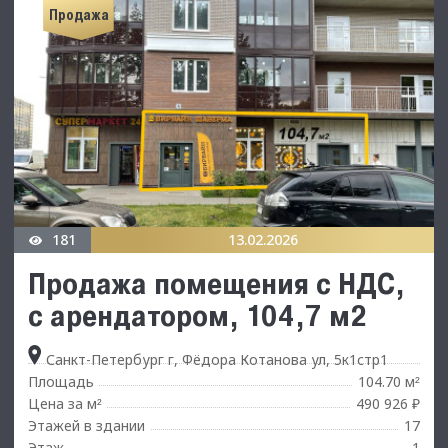
Продажа
181
13.02.2026
Продажа помещения с НДС,
с арендатором, 104,7 м2
Санкт-Петербург г, Фёдора Котанова ул, 5к1стр1
Площадь
104.70 м
²
Цена за м
490 926 ₽
²
Этажей в здании
17
Этаж
1