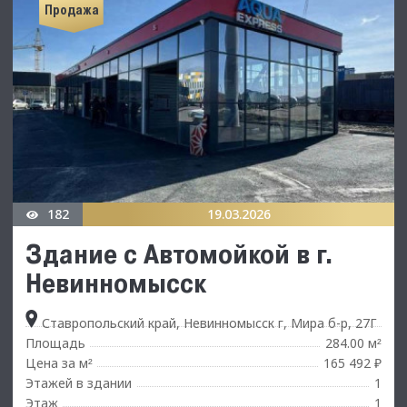
Продажа
182
19.03.2026
Здание с Автомойкой в г.
Невинномысск
Ставропольский край, Невинномысск г, Мира б-р, 27Г
Площадь
284.00 м
²
Цена за м
165 492 ₽
²
Этажей в здании
1
Этаж
1