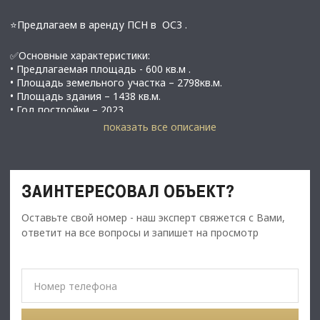
⭐Предлагаем в аренду ПСН в ОСЗ .
✅Основные характеристики:
• Предлагаемая площадь - 600 кв.м .
• Площадь земельного участка – 2798кв.м.
• Площадь здания – 1438 кв.м.
• Год постройки – 2023
• Этажность - 1
показать все описание
• Мощность электросети: 170кВт
​​​​​​​• Газовое отопление
ЗАИНТЕРЕСОВАЛ ОБЪЕКТ?
⭐Стоимость, условия сделки:
• Арендный платеж - 600 000 рублей в месяц
Оставьте свой номер - наш эксперт свяжется с Вами,
• Обеспечительный платёж -100%
ответит на все вопросы и запишет на просмотр
• Срок договора длительный(от 11мес.)
• Соседние арендаторы - Пятерочка, Аптека Апрель,
Валберис, СпецТехника.
⭐ Описание :
Объект расположен в «густо населенном