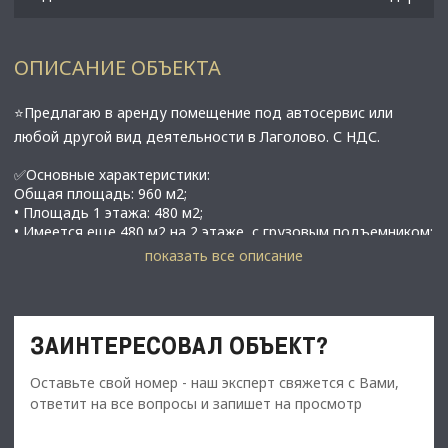
ОПИСАНИЕ ОБЪЕКТА
⭐Предлагаю в аренду помещение под автосервис или
любой другой вид деятельности в Лаголово. С НДС.
✅Основные характеристики:
Общая площадь: 960 м2;
• Площадь 1 этажа: 480 м2;
• Имеется еще 480 м2 на 2 этаже, с грузовым подъемником;
• Мощность электросети: 200 кВт;
показать все описание
• Высота потолков: 5 м;
• Этаж: 1;
• Располагается в п. Лаголово;
ЗАИНТЕРЕСОВАЛ ОБЪЕКТ?
⭐Стоимость, условия сделки:
• Арендная ставка - 960 000 руб./мес. с НДС;
Оставьте свой номер - наш эксперт свяжется с Вами,
• Срок договора - длительный (от 11 мес.);
ответит на все вопросы и запишет на просмотр
С Уважением, Тлевалдэ.
Недвижимость Северо-Запада.