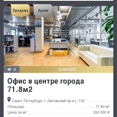
Продажа
Архив
0
22.09.2025
Офис в центре города
71.8м2
Санкт-Петербург г, Лиговский пр-кт, 150
Площадь
71.80 м
²
Цена за м
260 000 ₽
²