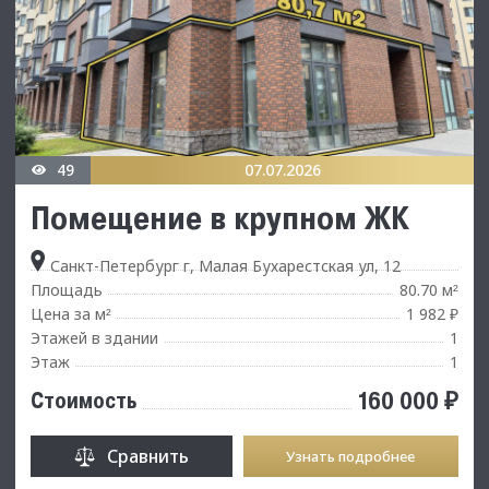
49
07.07.2026
Пoмeщениe в крупном ЖК
Санкт-Петербург г, Малая Бухарестская ул, 12
Площадь
80.70 м
²
Цена за м
1 982 ₽
²
Этажей в здании
1
Этаж
1
160 000 ₽
Стоимость
Сравнить
Узнать подробнее