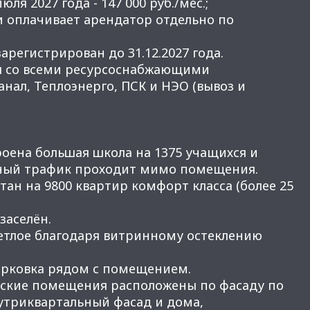
юля 2027 года - 147 000 руб./мес.;
и оплачивает арендатор отдельно по
арегистрирован до 31.12.2027 года.
ы со всеми ресурсоснабжающими
нал, Теплоэнерго, ПСК и НЭО (вывоз и
роена большая школа на 1375 учащихся и
дный трафик проходит мимо помещения.
ан на 9800 квартир комфорт класса (более 25
заселён.
етлое благодаря витринному остеклению
арковка рядом с помещением.
еские помещения расположены по фасаду по
нутриквартальный фасад и дома,