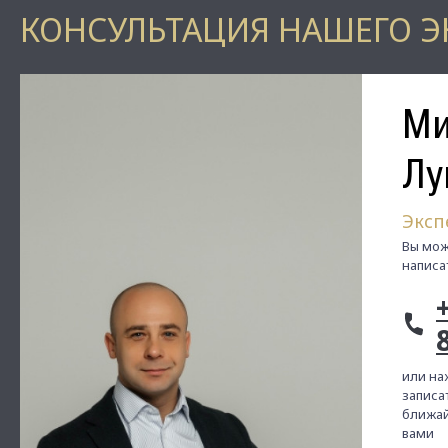
КОНСУЛЬТАЦИЯ НАШЕГО Э
Ми
Лу
Эксп
Вы мож
написа
или на
записат
ближай
вами