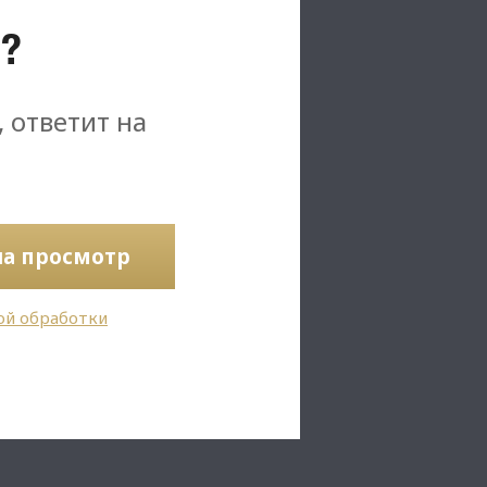
?
, ответит на
на просмотр
ой обработки