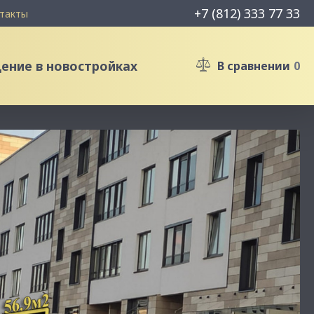
+7 (812) 333 77 33
такты
ние в новостройках
В сравнении
0