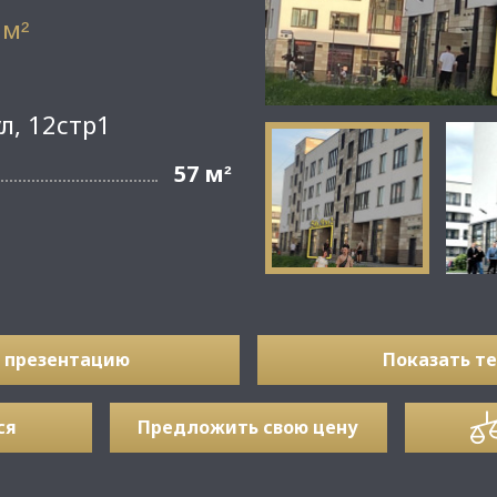
 м
²
л, 12стр1
57 м
²
 презентацию
Показать т
ся
Предложить свою цену