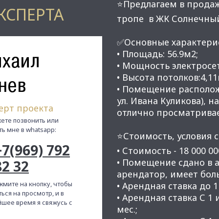
⭐Предлагаем в прода
КСПЕРТА
тропе в ЖК Солнечный
✅Основные характери
хаил
• Площадь: 56.9м2;
• Мощность электросет
• Высота потолков:4,11
нев
• Помещение расположе
ул. Ивана Куликова), н
ерт проекта
отлично просматривае
ете позвонить или
ть мне в whatsapp:
⭐Стоимость, условия с
+7(969) 792
• Стоимость -
18 000 00
• Помещение сдано в 
82 32
арендатор, имеет боль
жмите на кнопку, чтобы
• Арендная ставка до 1 
ься на просмотр, и в
• Арендная ставка С 1 
шее время я свяжусь с
мес.;