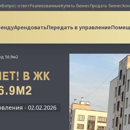
и
Вопрос-ответ
Реализованные
Купить бизнес
Продать бизнес
Кон
ренду
Арендовать
Передать в управление
Помеще
од 56.9м2
ЕТ! В ЖК
6.9М2
вления - 02.02.2026