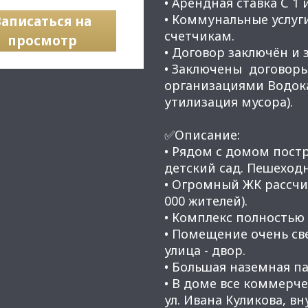
• Арендная ставка С 1 и
• Коммунальные услуг
Записаться на
счетчикам.
просмотр
• Договор заключён и з
• Заключены договор
организациями Водока
утилизация мусора).
✅Описание:
• Рядом с домом пост
детский сад. Пешехо
• Огромный ЖК рассчит
000 жителей).
• Комплекс полностью 
• Помещение очень св
улица - двор.
• Большая наземная п
• В доме все коммерч
ул. Ивана Куликова, в