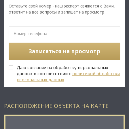
open space и кабинеты - Отделка: дизайнерский ремонт в
Оставьте свой номер - наш эксперт свяжется с Вами,
стиле hi-tech - Метро: Чернышевская и Площадь
ответит на все вопросы и запишет на просмотр
Александра Невского - 5-6 минут на транспорте Стоимость:
110 000 000 руб. (УСН). Без комиссии, процентов и надбавок.
Подписание договора купли-продажи напрямую с
собственником. Звоните, мы оперативно организуем
просмотр офиса в удобную для вас дату и ответим на все
интересующие вопросы.
Записаться на просмотр
Даю согласие на обработку персональных
данных в соответствии с
политикой обработки
персональных данных
РАСПОЛОЖЕНИЕ ОБЪЕКТА НА КАРТЕ