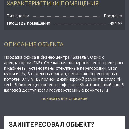
ХАРАКТЕРИСТИКИ ПОМЕЩЕНИЯ
Тип сделки
Продажа
Площадь помещения
494 м
²
ОПИСАНИЕ ОБЪЕКТА
Продажа офиса в бизнес-центре "Базель". Офис с
арендатором (ГАБ). Смешанная планировка: есть open space
и кабинеты, установлены стеклянные перегородки. Своя
кухня и с/у, 3 отдельных входа, несколько переговорных,
потолки 3,19 м. Выполнен дизайнерский ремонт в стиле hi-
tech. В бизнес-центре есть кафе, кофейня, банкетный зал. В
шаговой доступности государственные комитеты и
учреждения, в том числе Правительство Санкт-Петербурга,
показать все описание
Правительство Ленинградской области и Общественная
палата. До ТЦ "Москва", а также ТРЦ "Галерея" и
Московского вокзала 7 минут на транспорте. Отличная
транспортная доступность, рядом удобный выезд на
Суворовский и Невский проспекты, Большеохтинский мост и
ЗАИНТЕРЕСОВАЛ ОБЪЕКТ?
Синопскую набережную. - Площадь: 494 м² - Планировка: