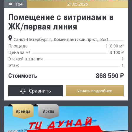
104
21.05.2026
Помещение с витринами в
ЖК/первая линия
Санкт-Петербург г, Комендантский пр-кт, 55к1
Площадь
118.90 м
²
Цена за м
3 100 ₽
²
Этажей в здании
1
Этаж
1
368 590 ₽
Стоимость
Сравнить
Узнать подробнее
Аренда
Архив