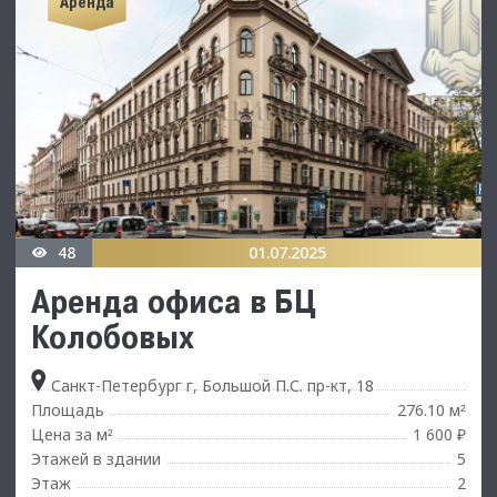
Аренда
48
01.07.2025
Аренда офиса в БЦ
Колобовых
Санкт-Петербург г, Большой П.С. пр-кт, 18
Площадь
276.10 м
²
Цена за м
1 600 ₽
²
Этажей в здании
5
Этаж
2