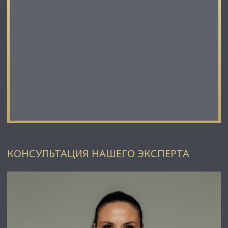
сигнализациями, бесшумными лифтами фирмы
«ThyssenKrupp»,комбинированной,трехступенчатой
системой очистки воды и собственной котельной.
• На территории бизнес-центра «Премиум» соблюдается
высокий уровень безопасности, ведется круглосуточная
охрана и видеонаблюдение, и установлена электронная
система контроля доступа на закрытую территорию и в
здание.
• При аренде помещений, очень удобным для арендаторов,
их гостей и деловых партнеров, будет наличие
парковочных зон.
✅ Подойдет под любой вид деятельности;
КОНСУЛЬТАЦИЯ НАШЕГО ЭКСПЕРТА