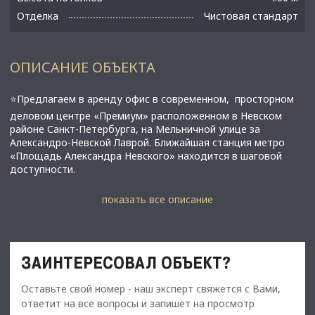
Отделка
Чистовая стандарт
ОПИСАНИЕ ОБЪЕКТА
⭐Предлагаем в аренду офис в современном, просторном
деловом центре «Премиум» расположенном в Невском
районе Санкт-Петербурга, на Мельничной улице за
Александрo-Невской Лаврой. Ближайшая станция метро
«Площадь Александра Невского» находится в шаговой
доступности.
✅Основные характеристики офиса:
показать все описание
• Площадь: 249,85 м2;
• Этаж: 5;
• Оборудован системой вентиляции и кондиционирования
воздуха, пожарной сигнализацией
ЗАИНТЕРЕСОВАЛ ОБЪЕКТ?
• Современный дизайнерский интерьер;
• Полностью укомплектован мебелью;
Оставьте свой номер - наш эксперт свяжется с Вами,
• Система вентиляции и кондиционирования;
• Мини кухня;
ответит на все вопросы и запишет на просмотр