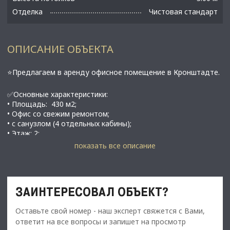
Отделка
Чистовая стандарт
ОПИСАНИЕ ОБЪЕКТА
⭐Предлагаем в аренду офисное помещение в Кронштадте.
✅Основные характеристики:
• Площадь: 430 м2;
• Офис со свежим ремонтом;
• с санузлом (4 отдельных кабины);
• Этаж: 2;
• Санкт-Петербург, г.Кронштадт, ул.Мануильского, д.20А;
показать все описание
⭐Стоимость, условия сделки:
• Арендная ставка - 731 000 руб./мес.;
• Обеспечительный платеж - 100% (731 000 руб.);
ЗАИНТЕРЕСОВАЛ ОБЪЕКТ?
• Срок договора - длительный (от 11 мес.);
Оставьте свой номер - наш эксперт свяжется с Вами,
ответит на все вопросы и запишет на просмотр
С Уважением, Михаил Лунев.