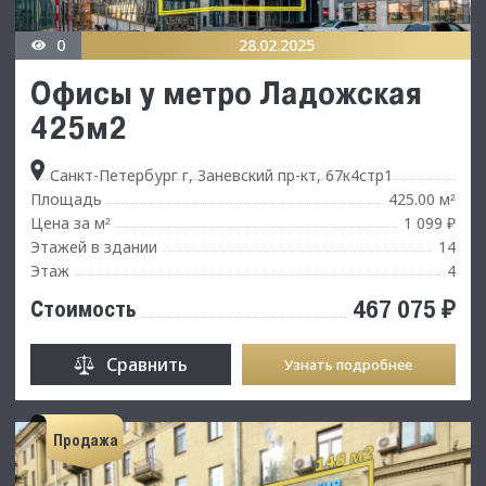
0
28.02.2025
Офисы у метро Ладожская
425м2
Санкт-Петербург г, Заневский пр-кт, 67к4стр1
Площадь
425.00 м
²
Цена за м
1 099 ₽
²
Этажей в здании
14
Этаж
4
467 075 ₽
Стоимость
Сравнить
Узнать подробнее
Продажа