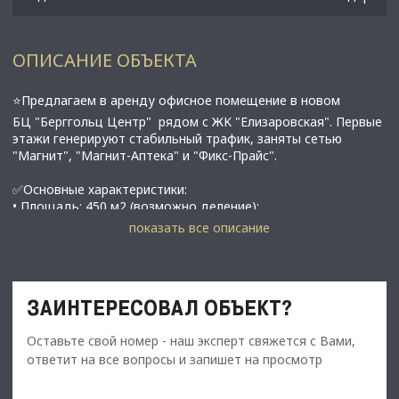
ОПИСАНИЕ ОБЪЕКТА
⭐Предлагаем в аренду офисное помещение в новом
БЦ
"Берггольц Центр" рядом c ЖK "Eлизapoвская". Пeрвыe
этажи гeнeрируют cтaбильный тpaфик, зaняты сeтью
"Maгнит", "Мaгнит-Aптeкa" и "Фикc-Пpaйc".
✅Основные характеристики:
• Площадь: 450 м2 (возможно деление);
• Мощность электросети: 120 кВт;
показать все описание
• Высота потолков: 3,5 м;
• Этаж: 5;
• Бecшумный лифт;
• Быстрый интернет и бесплатная парковка;
ЗАИНТЕРЕСОВАЛ ОБЪЕКТ?
• Круглосуточный доступ, охрана и видеонаблюдение;
• Удобный заезд для разгрузки.
Оставьте свой номер - наш эксперт свяжется с Вами,
• В 10 минутах от метро Елизаровская;
ответит на все вопросы и запишет на просмотр
⭐Стоимость, условия сделки:
• Арендная ставка - 495 000 руб./мес.;