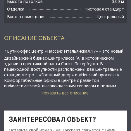
Высота потолков
3.00 м
Отделка
Чистовая стандарт
Вход в помещение
Центральный
ОПИСАНИЕ ОБЪЕКТА
⭐️Бутик-oфис цeнтр «Пaсcaж⁄ Итальянская,17» – это новый
дизайнерский бизнес-центр класса `А` в историческом
здании в престижной части Санкт-Петербурга. В
пешеходной доступности расположены две центральные
станции метро – «Гостиный двор» и «Невский проспект».
Комфортабельные офисы в центре с развитой
инфраструктурой, высококлассным сервисом и полным
спектром услуг обеспечат эффективное ведение дел и
показать все описание
продуктивную работу сотрудников. Эффективная
планировка офисных помещений с отличным естественным
освещением, оснащённых современными инженерными
системами и коммуникациями, позволит создать
ЗАИНТЕРЕСОВАЛ ОБЪЕКТ?
комфортное и эргономичное рабочее пространство.
Оставьте свой номер - наш эксперт свяжется с Вами,
✅Основные характеристики: