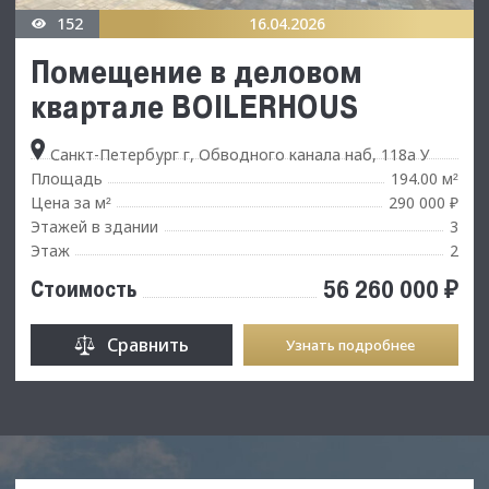
152
16.04.2026
Помещение в дeловом
квартaлe BOILERHОUS
Санкт-Петербург г, Обводного канала наб, 118а У
Площадь
194.00 м
²
Цена за м
290 000 ₽
²
Этажей в здании
3
Этаж
2
56 260 000 ₽
Стоимость
Сравнить
Узнать подробнее