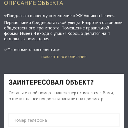
ОПИСАНИЕ ОБЪЕКТА
⭐Предлагаю в аренду помещение в ЖК Аквилон Leaves.
Первая линия Среднерогатской улицы. Напротив остановки
общественного транспорта. Помещение правильной
формы. Имеет 4 входа с улицы! Хорошо делится на 4
отдельных помещения.
✅Основные характеристики:
• Площадь: 475,7 м2;
показать все описание
• Мощность электросети: 74,07 кВт;
• Высота потолков: 3,93 м;
• Вентиляция - индивидуальная;
• 4 отдельных входа;
ЗАИНТЕРЕСОВАЛ ОБЪЕКТ?
• Витринные окна;
​​​​​​​• Рядом остановка общественного транспорта;
Оставьте свой номер - наш эксперт свяжется с Вами,
• Этаж: 1;
ответит на все вопросы и запишет на просмотр
⭐Стоимость, условия сделки:
• Арендная ставка: 1 902 800 руб/мес, 4000 руб/м2;
• Срок договора: длительный ( от 11 месяцев);
• Дом сдан летом 2025 г.
• Возможна нарезка помещений;