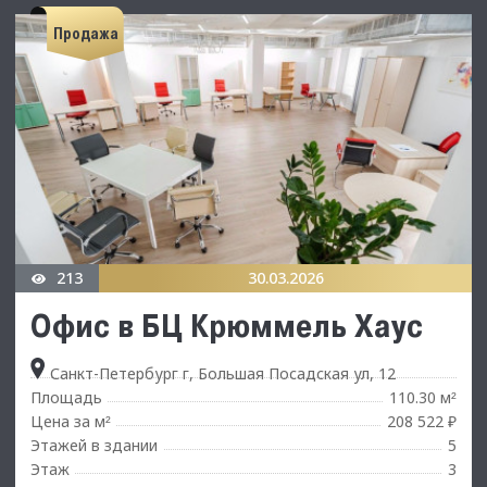
Продажа
213
30.03.2026
Офис в БЦ Крюммель Хаус
Санкт-Петербург г, Большая Посадская ул, 12
Площадь
110.30 м
²
Цена за м
208 522 ₽
²
Этажей в здании
5
Этаж
3