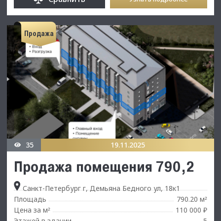
Продажа
35
19.11.2025
Продажа помещения 790,2
Санкт-Петербург г, Демьяна Бедного ул, 18к1
Площадь
790.20 м
²
Цена за м
110 000 ₽
²
Этажей в здании
5