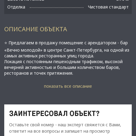
Отделка
Чистовая стандарт
ОПИСАНИЕ ОБЪЕКТА
⭐️ Предлагаем в продажу помещение с арендатором - бар
«Вечно молодой» в центре Санкт-Петербурга, на одной из
самых активных ресторанных улиц города.
Локация с постоянным пешеходным трафиком, высокой
вечерней активностью и большим количеством баров,
ресторанов и точек притяжения.
✅ Основные характеристики:
показать все описание
• Площадь помещения - 200 м²;
• Дополнительная официальная пристройка/бар - 42 м²;
• Подвальное помещение около 90 м² под склад или
хранение;
ЗАИНТЕРЕСОВАЛ ОБЪЕКТ?
• Электрическая мощность - 150 кВт;
• Высота потолков - 3,7 м;
Оставьте свой номер - наш эксперт свяжется с Вами,
• 1 этаж;
• Вход с улицы и со двора;
ответит на все вопросы и запишет на просмотр