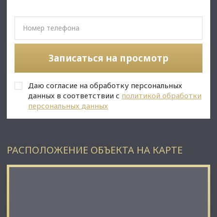
• Обеспечительный платеж - 100% (5 344 200 руб.);
• Срок договора - длительный (от 11 мес.);
✅Описание:
• Высокий пешеходный и автомобильный трафик;
• Панорамные окна;
Записаться на просмотр
• Вывеска, места под рекламу;
• Помещение в хорошем состоянии;
• Все коммуникации: телефонные линии, водоснабжение,
Даю согласие на обработку персональных
канализация, теплоснабжение;
• Юр. статус: собственность.
данных в соответствии с
политикой обработки
персональных данных
✅ Подойдет под любой вид деятельности;
РАСПОЛОЖЕНИЕ ОБЪЕКТА НА КАРТЕ
☎ Звоните, организуем просмотр в удобное Вам время.
⭐ Мы – АГЕНТСТВО НЕДВИЖИМОСТИ СЕВЕРО-ЗАПАДА –
лидирующий эксперт рынка недвижимости Санкт-
Петербурга и Ленинградской области.
Наши агенты закрывают более 300 сделок в год.