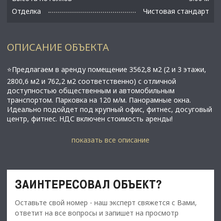
Отделка
Чистовая стандарт
ОПИСАНИЕ ОБЪЕКТА
⭐Предлагаем в аренду помещение 3562,8 м2 (2 и 3 этажи,
2800,6 м2 и 762,2 м2 соответственно) с отличной
доступностью общественным и автомобильным
транспортом. Парковка на 120 м/м. Панорамные окна.
Идеально подойдет под крупный офис, фитнес, досуговый
центр, фитнес. НДС включен стоимость аренды!
✅Основные характеристики:
показать все описание
• Площадь: 3562,8 м2;
• Мощность электросети: 220 кВт;
• Высота потолков: 3 м;
• Этаж: 2 и 3;
ЗАИНТЕРЕСОВАЛ ОБЪЕКТ?
• В 1,4 км до метро Беговая;
Оставьте свой номер - наш эксперт свяжется с Вами,
⭐Стоимость, условия сделки:
ответит на все вопросы и запишет на просмотр
• Арендная ставка - 5 344 200 руб./мес. с НДС (1500 руб./м2);