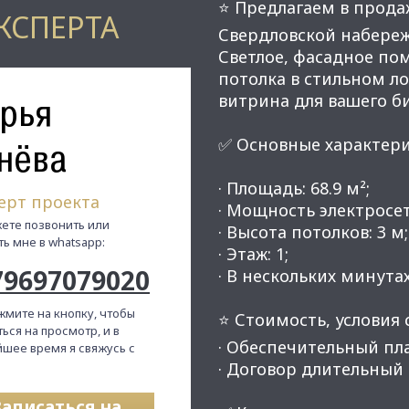
⭐ Предлагаем в прода
КСПЕРТА
Свердловской набере
Светлое, фасадное по
потолка в стильном л
рья
витрина для вашего би
✅ Основные характери
нёва
· Площадь: 68.9 м²;
ерт проекта
· Мощность электросети
ете позвонить или
· Высота потолков: 3 м;
ть мне в whatsapp:
· Этаж: 1;
79697079020
· В нескольких минута
жмите на кнопку, чтобы
⭐ Стоимость, условия с
ься на просмотр, и в
· Обеспечительный пла
шее время я свяжусь с
· Договор длительный 
Записаться на