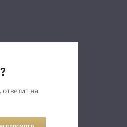
?
, ответит на
на просмотр