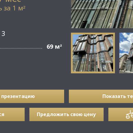
 за 1 м
²
 3
69 м
²
 презентацию
Показать т
ся
Предложить свою цену