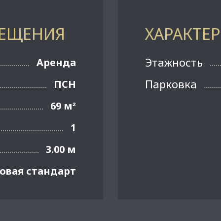
МЕЩЕНИЯ
ХАРАКТЕ
Этажность
Аренда
Парковка
ПСН
69 м
²
1
3.00 м
овая стандарт