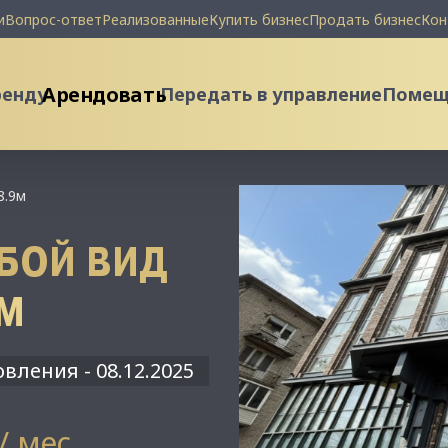
и
Вопрос-ответ
Реализованные
Купить бизнес
Продать бизнес
Кон
Арендовать
ренду
Передать в управление
Помеще
8.9м
БОЙ ВИД
9М
вления - 08.12.2025
 / мес