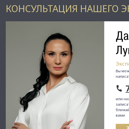
КОНСУЛЬТАЦИЯ НАШЕГО Э
Да
Лу
Эксп
Вы мож
написа
или на
записат
ближай
вами