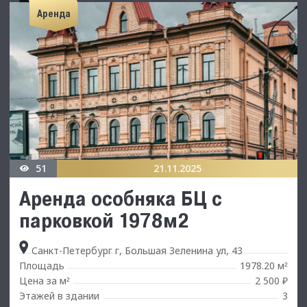
Аренда
51
21.11.2025
Аренда особняка БЦ с
парковкой 1978м2
Санкт-Петербург г, Большая Зеленина ул, 43
Площадь
1978.20 м
²
Цена за м
2 500 ₽
²
Этажей в здании
3