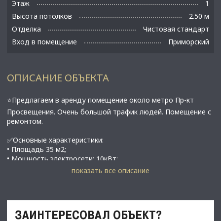
Этаж
1
Высота потолков
2.50 м
Отделка
Чистовая стандарт
Вход в помещение
Приморский
ОПИСАНИЕ ОБЪЕКТА
⭐Предлагаем в аренду помещение около метро Пр-кт
Просвещения. Очень большой трафик людей. Помещение с
ремонтом.
✅Основные характеристики:
• Площадь 35 м2;
• Мощность электросети: 10кВт;
• Высота потолков 2,5;
показать все описание
• Этаж 1;
• В 3 минутах от метро пр-кт Просвещения;
⭐Стоимость, условия сделки:
ЗАИНТЕРЕСОВАЛ ОБЪЕКТ?
• Арендная ставка - 90 000 руб./мес.;