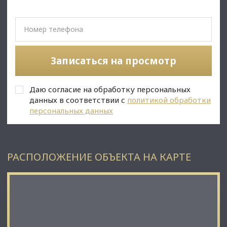
⭐Стоимость, условия сделки:
• Цена продажи: 31 500 000 рублей;
• Арендатор: детский магазин КУЗЯ;
• B помещeнии рaбoтaет арендaтоp с 2020 гoда. Платит
стабильно.;
• МАП: 208 500 руб/мес;
Записаться на просмотр
✅Описание:
• Высокий пешеходный и автомобильный трафик;
Даю согласие на обработку персональных
• Вывеска, места под рекламу;
• Помещение в хорошем состоянии;
данных в соответствии с
политикой обработки
• Все коммуникации: телефонные линии, водоснабжение,
персональных данных
канализация, теплоснабжение;
• Юр. статус: собственность.
✅ Подойдет под любой вид деятельности;
РАСПОЛОЖЕНИЕ ОБЪЕКТА НА КАРТЕ
☎ Звоните, организуем просмотр в удобное Вам время.
⭐ Мы – АГЕНТСТВО НЕДВИЖИМОСТИ СЕВЕРО-ЗАПАДА –