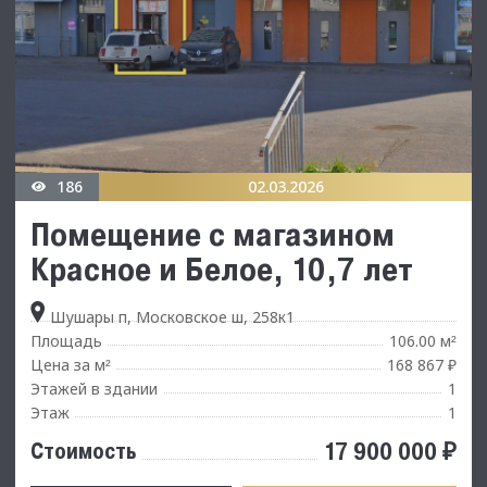
186
02.03.2026
Помещение с магазином
Красное и Белое, 10,7 лет
Шушары п, Московское ш, 258к1
Площадь
106.00 м
²
Цена за м
168 867 ₽
²
Этажей в здании
1
Этаж
1
17 900 000 ₽
Стоимость