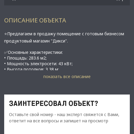
ОПИСАНИЕ ОБЪЕКТА
⭐Предлагаем в продажу помещение с готовым бизнесом
продуктовый магазин "Дикси".
✅Основные характеристики:
• Площадь: 283.6 м2;
• Мощность электросети: 43 кВт;
• Высота потолков: 3,38 м;
• Этаж: 1;
показать все описание
• 6 отдельных входов/выходов: 3 с фасада, 1 с торца и 2 со
двора;
• Согласованная зона разгрузки, что особенно важно для
продуктового ритейла;
ЗАИНТЕРЕСОВАЛ ОБЪЕКТ?
• Обширная зона парковки непосредственно напротив
помещения;
Оставьте свой номер - наш эксперт свяжется с Вами,
• Городской пос. Янино-1, Голландская ул., 3;
ответит на все вопросы и запишет на просмотр
⭐Стоимость, условия сделки:
89 131 000 рублей