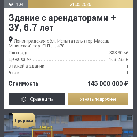
104
21.05.2026
Здание с арендаторами +
ЗУ, 6.7 лет
Ленинградская обл, Испытатель (тер Массив
Мшинская) тер. СНТ, -, 478
Площадь
888.30 м
²
Цена за м
163 233 ₽
²
Этажей в здании
1
Этаж
1
145 000 000 ₽
Стоимость
Сравнить
Узнать подробнее
Продажа