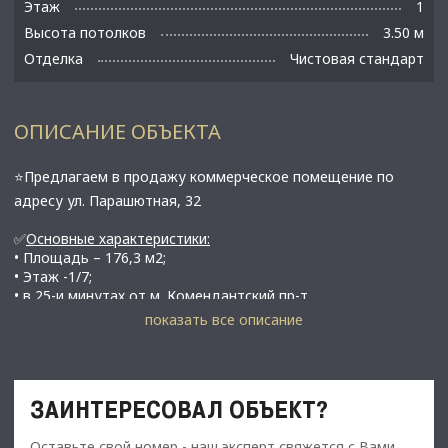
Этаж
1
Высота потолков
3.50 м
Отделка
Чистовая стандарт
ОПИСАНИЕ ОБЪЕКТА
⭐️Предлагаем в продажу коммерческое помещение по
адресу ул. Парашютная, 32
✅
Основные характеристики:
• Площадь – 176,3 м2;
• Этаж -1/7;
• в 25-и минутах от м. Комендантский пр-т.
показать все описание
⭐️Стоимость, условия сделки: 40 000 000 руб.;
• Арендный поток –264 450 руб./мес.;
• Арендатор «РосАл»;
• Срок аренды - 4 года;
ЗАИНТЕРЕСОВАЛ ОБЪЕКТ?
• Индексация - 7 % односторонняя
Оставьте свой номер - наш эксперт свяжется с Вами,