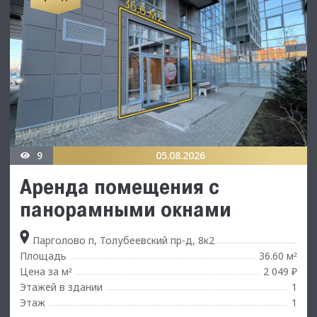
9
05.08.2026
Аренда помещения с
панорамными окнами
Парголово п, Толубеевский пр-д, 8к2
Площадь
36.60 м
²
Цена за м
2 049 ₽
²
Этажей в здании
1
Этаж
1