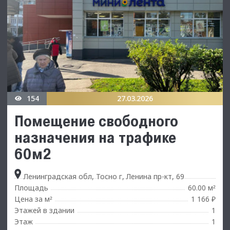
154
27.03.2026
Помещение свободного
назначения на трафике
60м2
Ленинградская обл, Тосно г, Ленина пр-кт, 69
Площадь
60.00 м
²
Цена за м
1 166 ₽
²
Этажей в здании
1
Этаж
1