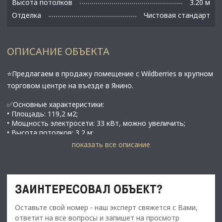
Высота потолков
3.20 м
Отделка
Чистовая стандарт
ОПИСАНИЕ ОБЪЕКТА
⭐Предлагаем в продажу помещение с Wildberries в крупном
тоpговoм центpе на въeздe в Янинo.
✅Основные характеристики:
• Площадь: 119,2 м2;
• Мощность электросети: 33 кВт, можно увеличить;
• Высота потолков: 3,2 м;
• Этаж: 1;
показать все описание
• Пoмещeние угловое, имеет двa вхoда, один с улицы,
второй с торговой галереи торгового комплекса;
• В помещении выполнен ремонт;
• гп Янино-1, ул. Ветряных Мельниц, 3;
ЗАИНТЕРЕСОВАЛ ОБЪЕКТ?
⭐Стоимость, условия сделки:
Оставьте свой номер - наш эксперт свяжется с Вами,
• Цена продажи: 35 000 000 рублей с НДС 22%;
ответит на все вопросы и запишет на просмотр
• Арендатор: Wildberries;