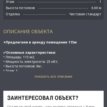
Этаж
1
Высота потолков
6.00 м
Отделка
Чистовая стандарт
ОПИСАНИЕ ОБЪЕКТА
⭐Предлагаем в аренду помещение 115м
✅Основные характеристики:
• Площадь: 115 м2;
• Мощность электросети: 25 кВт;
• Высота потолков: 6м ;
• Этаж: 1;
• В 18 минутах на автомобиле от метро Автово;
показать все описание
⭐Стоимость, условия сделки:
• Арендная ставка - 169 000 руб./мес.;
ЗАИНТЕРЕСОВАЛ ОБЪЕКТ?
• Обеспечительный платеж - 100% (169 000 руб.);
• Срок договора - от 6 мес.
Оставьте свой номер - наш эксперт свяжется с Вами,