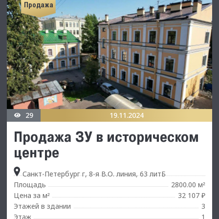
Продажа
29
19.11.2024
Продажа ЗУ в историческом
центре
Санкт-Петербург г, 8-я В.О. линия, 63 литБ
Площадь
2800.00 м
²
Цена за м
32 107 ₽
²
Этажей в здании
3
Этаж
1