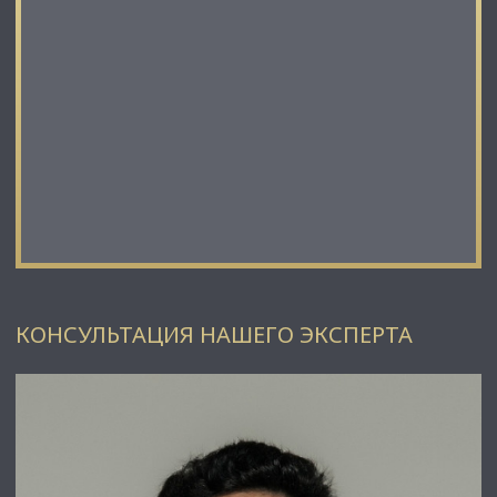
лидирующий эксперт рынка недвижимости Санкт-
Петербурга и Ленинградской области.
Наши агенты закрывают более 300 сделок в год.
Мы строим долгосрочные деловые отношения на основе
принципов честности и качественного сервиса с нашими
клиентами.
⭐ Работая с нами, вы получите:
✅ Высокое качество сопровождения сделки от начала и до
конца;
✅ Широкий спектр сопутствующих услуг;
✅ Оптимизацию ваших расходов при заключении сделки;
✅ Экономию Ваших нервов и времени при переговорах;
✅ Доступ к уникальной базе объектов, многие из которых
отсутствуют в открытой рекламе;
✅ Помогаем оформлять ипотеку!
КОНСУЛЬТАЦИЯ НАШЕГО ЭКСПЕРТА
⭐Заходите в наш профиль, чтобы ознакомиться с нашими
актуальными предложениями!
Если не нашли в нашем профиле то, что Вам подходит –
позвоните ☎, и мы обязательно подберем нужный объект
по самым выгодным условиям на рынке коммерческой
недвижимости!