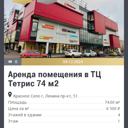
0
04.12.2024
Аренда помещения в ТЦ
Тетрис 74 м2
Красное Село г, Ленина пр-кт, 51
Площадь
74.00 м
²
Цена за м
6 500 ₽
²
Этажей в здании
4
Этаж
1