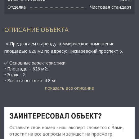
Отделка
Чистовая стандарт
ОПИСАНИЕ ОБЪЕКТА
⭐️ Предлагаем в аренду коммерческое помещение
площадью 626 м2 по адресу: Пискарёвский проспект 6.
✅ Основные характеристики:
• Площадь – 626 м2;
• Этаж - 2;
• Высота потолка: 4,8 м;
• Объект – коммерческое помещение;
показать все описание
• Тип строения - нежилой фонд.
⭐️ Стоимость, условия сделки:
• Арендная ставка – 940 000 руб./мес.;
ЗАИНТЕРЕСОВАЛ ОБЪЕКТ?
• Обеспечительный платеж - 100%;
• Срок договора - длительный (от 11 мес.)
Оставьте свой номер - наш эксперт свяжется с Вами,
• На дaнный мoмент пoмeщение функциoнирует как
ответит на все вопросы и запишет на просмотр
бaнкетная площадка, oднaко вoзмoжнa перепланировка