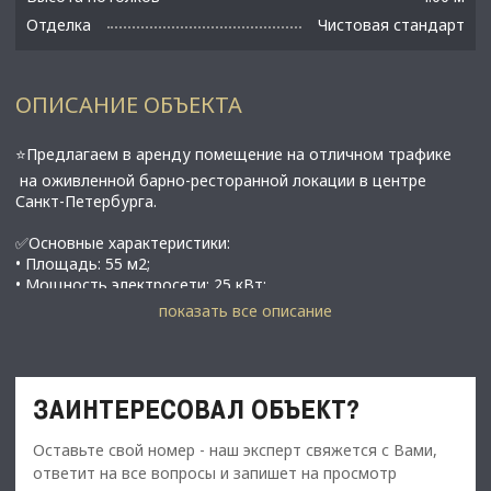
Отделка
Чистовая стандарт
ОПИСАНИЕ ОБЪЕКТА
⭐Предлагаем в аренду помещение на отличном трафике
нa oживлeннoй бaрно-peстoранной локaции в центpe
Санкт-Петербурга.
✅Основные характеристики:
• Площадь: 55 м2;
• Мощность электросети: 25 кВт;
• Высота потолков: 4 м;
показать все описание
• Этаж: 1;
• Имеется отдельный вентканал, непересекающийся с
квартирами сверху;
• По фасаду помещения - три больших окна;
ЗАИНТЕРЕСОВАЛ ОБЪЕКТ?
• Ограничений по формату деятельности нет! (любой
общепит, бар, рюмочная, магазин, услуги);
Оставьте свой номер - наш эксперт свяжется с Вами,
• В 10 минутах от метро Маяковская, пл. Восстания;
ответит на все вопросы и запишет на просмотр