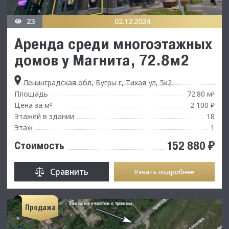
23
02.12.2024
Аренда среди многоэтажных
домов у Магнита, 72.8м2
Ленинградская обл, Бугры г, Тихая ул, 5к2
Площадь
72.80 м
²
Цена за м
2 100 ₽
²
Этажей в здании
18
Этаж
1
152 880 ₽
Стоимость
Сравнить
Узнать подробнее
Продажа