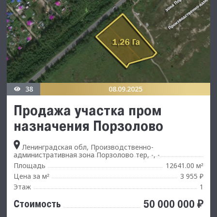
38
08.09.2025
Продажа участка пром
назначения Порзолово
Ленинградская обл, Производственно-
административная зона Порзолово тер, -, -
Площадь
12641.00 м
²
Цена за м
3 955 ₽
²
Этаж
1
50 000 000 ₽
Стоимость