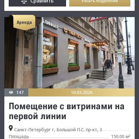
Сравнить
Узнать подробнее
Аренда
147
10.03.2026
Помещение с витринами на
первой линии
Санкт-Петербург г, Большой П.С. пр-кт, 3
Площадь
150.00 м
²