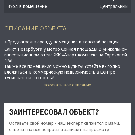
Вход в помещение
Центральный
ОПИСАНИЕ ОБЪЕКТА
⭐Предлагаем в аренду помещение в топовой локации
Санкт-Петербурга у метро Сенная площадь! В уникальном
инвестиционном отеле ЖК «Апарт-комплекс на Гороховой,
47»!
Так же все помещения можно купить! Успейте выгодно
вложиться в коммерческую недвижимость в центре
туристического города!
показать все описание
✅Основные характеристики:
• Площадь: 60,2 м2;
• Мощность электросети: 35 кВт (можно увеличить) ;
• Высота потолков: 3;
ЗАИНТЕРЕСОВАЛ ОБЪЕКТ?
• Этаж: 1;
• В 50 метрах от метро Сенная площадь;
Оставьте свой номер - наш эксперт свяжется с Вами,
ответит на все вопросы и запишет на просмотр
⭐Стоимость, условия сделки: