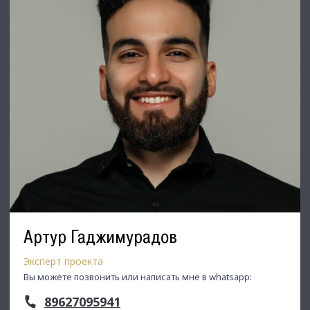
позвоните ☎, и мы обязательно подберем нужный объект
по самым выгодным условиям на рынке коммерческой
недвижимости!
⭐ Добавьте объявление в Избранное, чтобы не потерять!
С Уважением, Максим Уваров.
Недвижимость Северо-Запада.
Артур Гаджимурадов
Эксперт проекта
Вы можете позвонить или написать мне в whatsapp:
89627095941