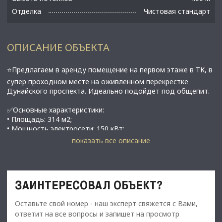
Отделка
Чистовая стандарт
ОПИСАНИЕ ОБЪЕКТА
⭐Предлагаем в аренду помещение на первом этаже в ТК, в
супер проходном месте на оживленном перекрестке
Дунайского проспекта. Идеально подойдет под общепит.
✅Основные характеристики:
• Площадь: 314 м2;
• Мощность электросети: 150 кВт;
• Высокие потолки;
показать все описание
• Этаж: 1;
• Вытяжка;
• Зона погрузки/разгрузки;
• Панорамное остекление;
ЗАИНТЕРЕСОВАЛ ОБЪЕКТ?
• Свои санузлы;
• В 5 минутах от метро Дунайская;
Оставьте свой номер - наш эксперт свяжется с Вами,
⭐Стоимость, условия сделки:
ответит на все вопросы и запишет на просмотр