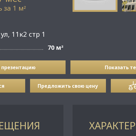
 за 1 м
²
ул, 11к2 стр 1
70 м
²
 презентацию
Показать т
ся
Предложить свою цену
МЕЩЕНИЯ
ХАРАКТЕ