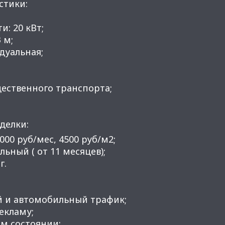
стики:
и: 20 кВт;
 м;
дуальная;
 общественного транспорта;
делки:
 000 руб/мес, 4500 руб/м2;
льный ( от 11 месяцев);
г.
й и автомобильный трафик;
рекламу;
м состоянии;