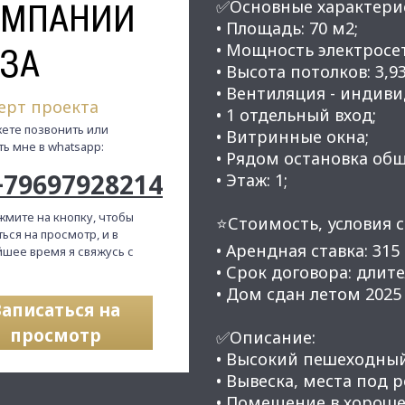
ОМПАНИИ
✅Основные характери
• Площадь: 70 м2;
• Мощность электросет
ЗА
• Высота потолков: 3,93
• Вентиляция - индиви
ерт проекта
• 1 отдельный вход;
ете позвонить или
• Витринные окна;
ть мне в whatsapp:
​​​​​​​• Рядом остановка
+79697928214
• Этаж: 1;
жмите на кнопку, чтобы
⭐Стоимость, условия с
ься на просмотр, и в
• Арендная ставка: 315
шее время я свяжусь с
• Срок договора: длите
• Дом сдан летом 2025 
Записаться на
просмотр
✅Описание:
• Высокий пешеходны
• Вывеска, места под 
• Помещение в хороше