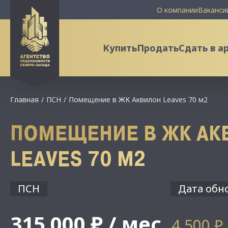
О компании
Ваканси
Купить
Продать
Сдать в а
Главная
ПСН
Помещение в ЖК Аквилон Leaves 70 м2
ПОМЕЩЕНИЕ В ЖК АК
LEAVES 70 М2
ПСН
Дата обно
315 000 ₽ / мес
4 500 ₽