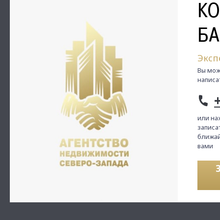
К
БА
Эксп
Вы мож
написа
или на
записат
ближай
вами