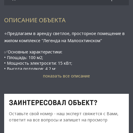
ОПИСАНИЕ ОБЪЕКТА
⭐Предлагаем в аренду светлое, просторное помещение в
жилом комплексе "Легенда на Малоохтинском"
✅Основные характеристики:
• Площадь: 100 м2;
• Мощность электросети: 15 кВт;
• Высота потолков: 4,2 м;
• Этаж: 1;
показать все описание
​​​​​​​• Черновая отделка;
• В 5 минутах от метро Новочеркасская;
⭐Стоимость, условия сделки:
ЗАИНТЕРЕСОВАЛ ОБЪЕКТ?
• Арендная ставка - 245 000 руб./мес.;
• Обеспечительный платеж - 100% (245 000 руб.);
Оставьте свой номер - наш эксперт свяжется с Вами,
• Срок договора - длительный (от 11 мес.);
ответит на все вопросы и запишет на просмотр
• Каникулы на ремонт;
✅Описание: