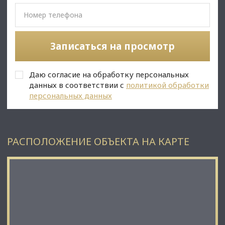
• Трафик из нескольких офисных центров по Стахановцев.;
• Вывеска, места под рекламу;
• Помещение в хорошем состоянии;
• Все коммуникации: телефонные линии, водоснабжение,
Записаться на просмотр
канализация, теплоснабжение;
• Юр. статус: собственность.
Даю согласие на обработку персональных
С Уважением, Артур Гаджимурадов.
данных в соответствии с
политикой обработки
Недвижимость Северо-Запада.
персональных данных
РАСПОЛОЖЕНИЕ ОБЪЕКТА НА КАРТЕ