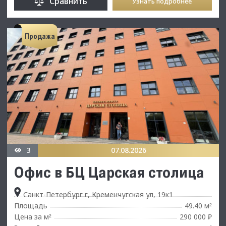
Сравнить
Узнать подробнее
Продажа
3
07.08.2026
Офис в БЦ Царская столица
Санкт-Петербург г, Кременчугская ул, 19к1
Площадь
49.40 м
²
Цена за м
290 000 ₽
²