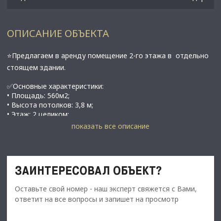
ОПИСАНИЕ ОБЪЕКТА
⭐Предлагаем в аренду помещение 2-го этажа в отдельно
стоящем здании.
✅Основные характеристики:
• Площадь: 560м2;
• Высота потолков: 3,8 м;
• Этаж: 2 целиком;
•.Есть возможность установить подъемник;
показать все описание
• Есть вентиляция и кондиционеры;
• Отдельный вход и широкий лестничный марш, можно
сделать 2-й вход;
• В 11 минутах от метро Ленинский проспект;
ЗАИНТЕРЕСОВАЛ ОБЪЕКТ?
⭐Стоимость, условия сделки:
Оставьте свой номер - наш эксперт свяжется с Вами,
• Арендная ставка - 600 000 руб./мес.;
ответит на все вопросы и запишет на просмотр
• Обеспечительный платеж - 100% (600 000 руб.);
• Срок договора - длительный (от 11 мес.);