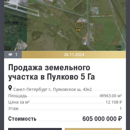
1
26.11.2024
Продажа земельного
участка в Пулково 5 Га
Санкт-Петербург г, Пулковское ш, 43к2
Площадь
49963.00 м
²
Цена за м
12 108 ₽
²
Этаж
1
605 000 000 ₽
Стоимость