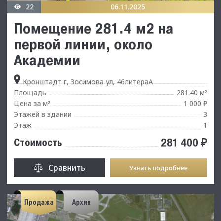
22
06.11.2025
Помещение 281.4 м2 на
первой линии, около
Академии
Кронштадт г, Зосимова ул, 46литераА
Площадь
281.40 м
²
Цена за м
1 000 ₽
²
Этажей в здании
3
Этаж
1
281 400 ₽
Стоимость
Сравнить
Узнать подробнее
Продажа
Архив