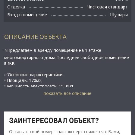
Отделка
Чистовая стандарт
Вход в помещение
Шушары
ОПИСАНИЕ ОБЪЕКТА
⭐Предлагаем в аренду помещение на 1 этаже
многоквартирного дома.Последнее свободное помещение
в ЖК.
✅Основные характеристики:
• Площадь: 170м2;
• Мощность электросети: 15 кВт;
• Высота потолков:;
показать все описание
• Этаж: 1;
⭐Стоимость, условия сделки:
ЗАИНТЕРЕСОВАЛ ОБЪЕКТ?
• Льготная арендная ставка первые 3 месяца -150 000
рублей в месяц (880 за 1 кв.м.);
Оставьте свой номер - наш эксперт свяжется с Вами,
​​​​​​​• Далее арендная ставка составит -175 000 000 рублей в