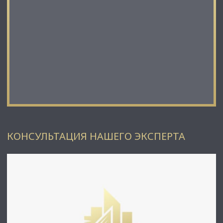
принципов честности и качественного сервиса с нашими
клиентами.
⭐ Работая с нами, вы получите:
✅ Высокое качество сопровождения сделки от начала и до
конца;
✅ Широкий спектр сопутствующих услуг;
✅ Оптимизацию ваших расходов при заключении сделки;
✅ Экономию Ваших нервов и времени при переговорах;
✅ Доступ к уникальной базе объектов, многие из которых
отсутствуют в открытой рекламе;
⭐Заходите в наш профиль, чтобы ознакомиться с
КОНСУЛЬТАЦИЯ НАШЕГО ЭКСПЕРТА
нашими актуальными предложениями!
Если не нашли в нашем профиле то, что Вам подходит –
позвоните ☎, и мы обязательно подберем нужный объект
по самым выгодным условиям на рынке коммерческой
недвижимости!
⭐ Добавьте объявление в Избранное, чтобы не
потерять!