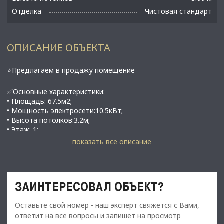
Отделка
Чистовая стандарт
ОПИСАНИЕ ОБЪЕКТА
⭐Предлагаем в продажу помещение
✅Основные характеристики:
• Площадь: 67.5м2;
• Мощность электросети:10.5кВт;
• Высота потолков:3.2м;
• Этаж: 1;
показать все описание
⭐Стоимость, условия сделки:
• Стоимость 23 000 000 рублей
• Арендатор Красное и Белое
• Арендная ставка -160 000 руб./мес.+ КУ
ЗАИНТЕРЕСОВАЛ ОБЪЕКТ?
• индексация 5% по соглашению сторон;
• Срок договора - 10 лет;
Оставьте свой номер - наш эксперт свяжется с Вами,
ответит на все вопросы и запишет на просмотр
✅Описание: