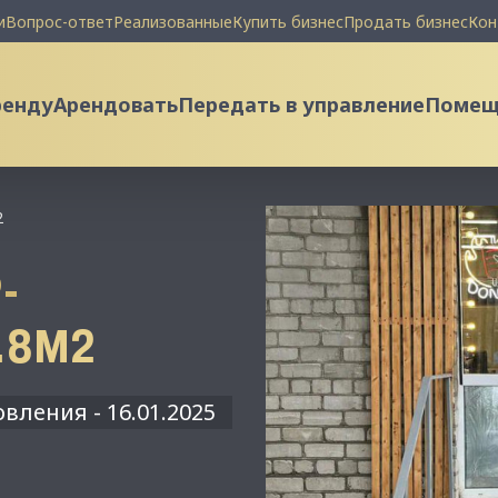
и
Вопрос-ответ
Реализованные
Купить бизнес
Продать бизнес
Кон
ренду
Арендовать
Передать в управление
Помеще
2
-
.8М2
вления - 16.01.2025