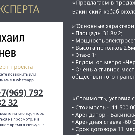
⭐Предлагаем в прода
КСПЕРТА
Бакинский кебаб окол
✅Основные характери
хаил
• Площадь: 31.8м2;
• Мощность электросет
• Высота потолков:2.5м
нев
• Этаж: 1;
• Рядом от метро «Чер
ерт проекта
• Очень активное мест
ете позвонить или
общественного трансп
ть мне в whatsapp:
+7(969) 792
⭐Стоимость, условия с
82 32
• Стоимость - 11 500 0
жмите на кнопку, чтобы
• Арендатор - Бакинск
ься на просмотр, и в
• Арендная ставка -60 0
шее время я свяжусь с
• Срок договора 11 мес