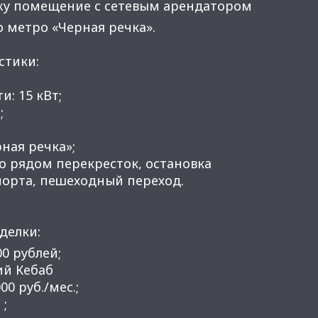
жу помещение с сетевым арендатором
о метро «Черная речка».
стики:
и: 15 кВт;
;
ная речка»;
о рядом перекресток, остановка
орта, пешеходный переход.
делки:
00 рублей;
ий Кебаб
00 руб./мес.;
 ;