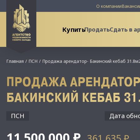
О компании
Ваканси
Купить
Продать
Сдать в а
Главная
ПСН
Продажа арендатор- Бакинский кебаб 31.8м
ПРОДАЖА АРЕНДАТОР
БАКИНСКИЙ КЕБАБ 31
ПСН
Дата обно
11 500 000 ₽
361 635 ₽