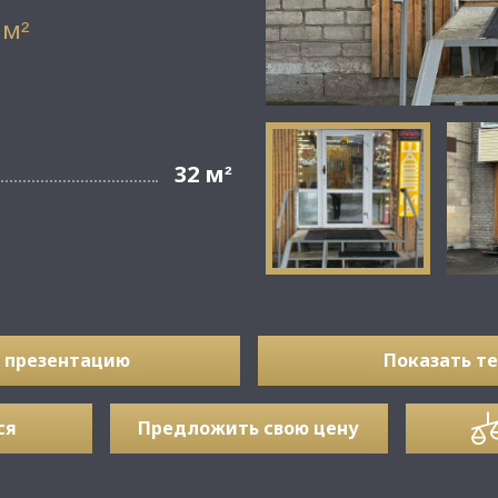
 м
²
32 м
²
 презентацию
Показать т
ся
Предложить свою цену