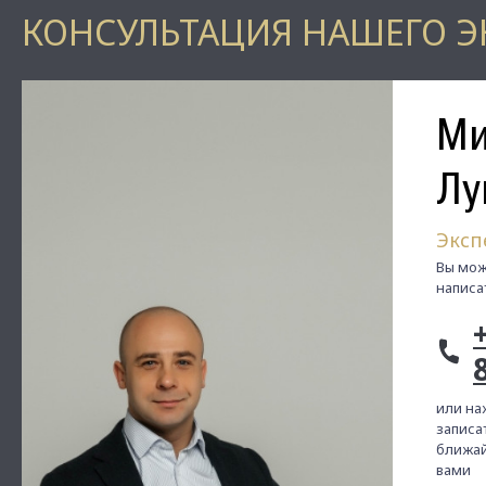
КОНСУЛЬТАЦИЯ НАШЕГО Э
Ми
Лу
Эксп
Вы мож
написа
или на
записат
ближай
вами