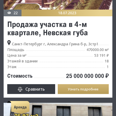
22
18.07.2023
Продажа участка в 4-м
квартале, Невская губа
Санкт-Петербург г, Александра Грина б-р, 3стр1
Площадь
470000.00 м
²
Цена за м
53 191 ₽
²
Этажей в здании
18
Этаж
1
25 000 000 000 ₽
Стоимость
Сравнить
Узнать подробнее
Аренда