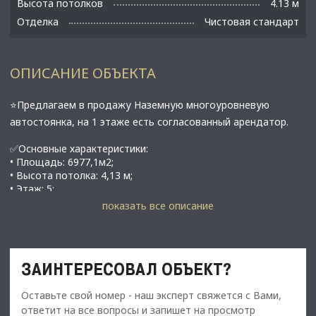
Высота потолков
4.13 м
Отделка
Чистовая стандарт
ОПИСАНИЕ ОБЪЕКТА
⭐Предлагаем в продажу Наземную многоуровневую
автостоянка, на 1 этаже есть согласованный арендатор.
✅Основные характеристики:
• Площадь: 6977,1м2;
• Высота потолка: 4,13 м;
• Этаж: 5;
• Тип Объект капитального строительства (ОКС)
показать все описание
• В гп. Новоселье, Ломоносовский р-н.
⭐Стоимость, условия сделки:
• Цена продажи: 250 000 000 рублей.
ЗАИНТЕРЕСОВАЛ ОБЪЕКТ?
• Арендатор Перекрёсток 1 этаж (1456.3м2)
• 1 год Арендный поток: 1 600 000 рублей;
Оставьте свой номер - наш эксперт свяжется с Вами,
• 2 год Арендный поток: 1 800 000 рублей;
ответит на все вопросы и запишет на просмотр
• 3 год Арендный поток: 1 800 000 рублей;