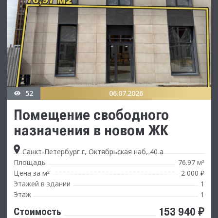
52
06.07.2026
Помещение свободного
назначения в новом ЖК
Санкт-Петербург г, Октябрьская наб, 40 а
Площадь
76.97 м
²
Цена за м
2 000 ₽
²
Этажей в здании
1
Этаж
1
153 940 ₽
Стоимость