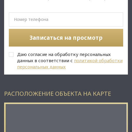
✅Описание:
• Локация в полностью сформированном районе с домами
комфорт-класса, 700 метров до съезда на КАД;
• В данном районе отсутствуют гипермаркеты, а также нет
подходящих помещений для открытия подобного формата
Записаться на просмотр
продуктовых магазинов;
• К 2030 году произойдёт полная реализация проекта;
• Юр. статус: собственность.
Даю согласие на обработку персональных
✅ Подойдет под любой вид деятельности;
данных в соответствии с
политикой обработки
персональных данных
РАСПОЛОЖЕНИЕ ОБЪЕКТА НА КАРТЕ