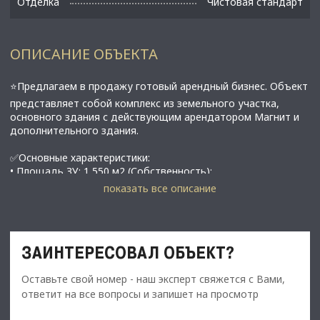
Отделка
Чистовая стандарт
ОПИСАНИЕ ОБЪЕКТА
⭐Предлагаем в продажу готовый арендный бизнес. Объект
представляет собой комплекс из земельного участка,
основного здания с действующим арендатором Магнит и
дополнительного здания.
✅Основные характеристики:
• Площадь ЗУ: 1 550 м2 (Собственность);
• Площадь здания с Магнитом: 385 м2;
показать все описание
• Дополнительное здание: 170 м2;
• Общая площадь зданий: 555 м2;
• У каждого здания отдельный кадастровый номер;
• Мощность электросети: 150 кВт;
ЗАИНТЕРЕСОВАЛ ОБЪЕКТ?
• Высота потолков: 4 м;
• Этаж: 1;
Оставьте свой номер - наш эксперт свяжется с Вами,
✅Стоимость, условия сделки:
ответит на все вопросы и запишет на просмотр
• Стоимость здания с Магнитом - 49 000 000 рублей;