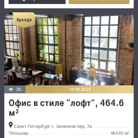
Аренда
35
19.09.2024
Офис в стиле "лофт", 464.6
м²
Санкт-Петербург г, Зеленков пер, 7а
Площадь
464.60 м
²