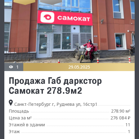
1
29.05.2025
Продажа Габ даркстор
Самокат 278.9м2
Санкт-Петербург г, Руднева ул, 16стр1
Площадь
278.90 м
²
Цена за м
276 084 ₽
²
Этажей в здании
11
Этаж
1