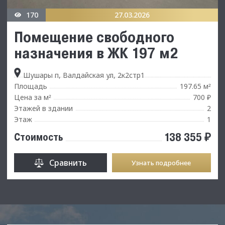
170
27.03.2026
Помещение свободного
назначения в ЖК 197 м2
Шушары п, Валдайская ул, 2к2стр1
Площадь
197.65 м
²
Цена за м
700 ₽
²
Этажей в здании
2
Этаж
1
138 355 ₽
Стоимость
Сравнить
Узнать подробнее