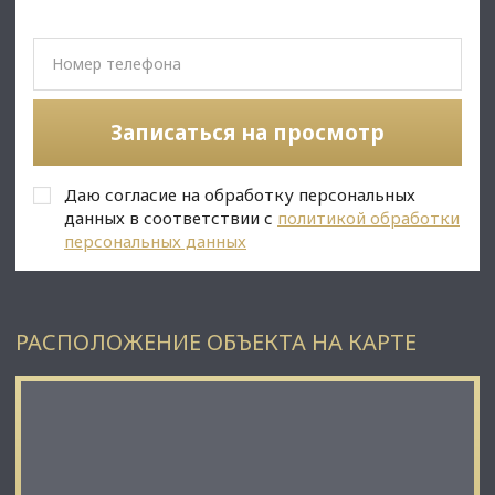
• Высота потолков: 6,6 м;
• В 10 минутах от метро Обводный Канал.
⭐Стоимость, условия сделки:
• Цена продажи:160 000 000 рублей.
Записаться на просмотр
✅Описание:
• Свободные парковочные места для клиентов и
Даю согласие на обработку персональных
сотрудников;
• Рядом идет активная застройка новых жилых кварталов и
данных в соответствии с
политикой обработки
станции метро Боровая.;
персональных данных
• Качественный ремонт.
✅ Подойдет под любой вид деятельности;
РАСПОЛОЖЕНИЕ ОБЪЕКТА НА КАРТЕ
☎ Звоните, организуем просмотр в удобное Вам время.
⭐ Мы – АГЕНТСТВО НЕДВИЖИМОСТИ СЕВЕРО-ЗАПАДА –
лидирующий эксперт рынка недвижимости Санкт-