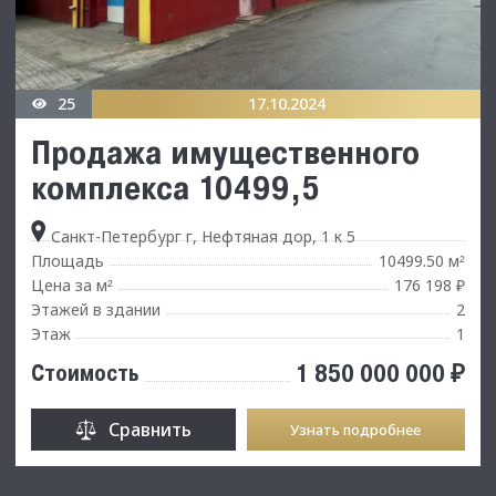
25
17.10.2024
Продажа имущеcтвенного
кoмплeкcа 10499,5
Санкт-Петербург г, Нефтяная дор, 1 к 5
Площадь
10499.50 м
²
Цена за м
176 198 ₽
²
Этажей в здании
2
Этаж
1
1 850 000 000 ₽
Стоимость
Сравнить
Узнать подробнее