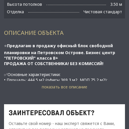
Высота потолков
3.50 м
Отделка
Чистовая стандарт
ОПИСАНИЕ ОБЪЕКТА
⭐
Предлагаю в продажу офисный блок свободной
планировки на Петровском Острове. Бизнес центр
"ПЕТРОВСКИЙ" класса В+
​​​​​​​ПРОДАЖА ОТ СОБСТВЕННИКА! БЕЗ КОМИССИЙ!
✅Основные характеристики:
• Площадь: 444,5 м2 (офисы 369,3 м2, МОП 75,2 м2);
• Мощность электросети: 25 кВт;
показать все описание
• Высота потолков: 3,5 метра;
• Этаж: 3;
• В 10 минутах от метро Крестовский Остров;
ЗАИНТЕРЕСОВАЛ ОБЪЕКТ?
⭐Стоимость, условия сделки:
Оставьте свой номер - наш эксперт свяжется с Вами,
• Цена продажи - 133 350 000 рублей;