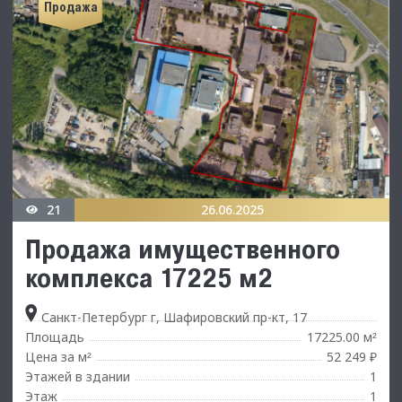
Продажа
21
26.06.2025
Продажа имущественного
комплекса 17225 м2
Санкт-Петербург г, Шафировский пр-кт, 17
Площадь
17225.00 м
²
Цена за м
52 249 ₽
²
Этажей в здании
1
Этаж
1